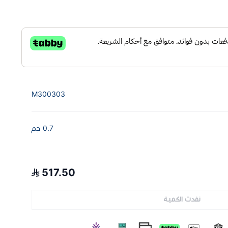
M300303
0.7 جم
517.50
نفدت الكمية