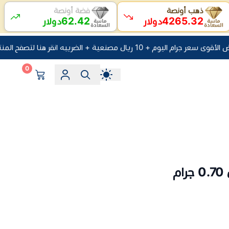
ذهب أونصة
فضة أونصة
62.42
4265.32
دولار
دولار
ام اليوم + 10 ريال مصنعية + الضريبه انقر هنا لتصفح المنتجات
0