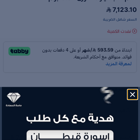
7,123.10
السعر شامل الضريبة
نفدت الكمية
رقم الموديل
R147
الوزن
9.64 جم
7,123.10
السعر