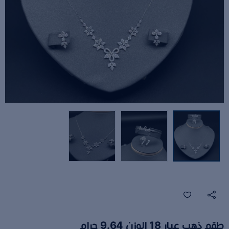
طقم ذهب عيار 18 الوزن 9.64 جرام