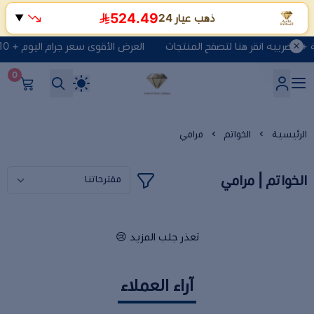
524.49
ذهب عيار 24
▼
العرض الأقوى سعر جرام اليوم + 10 ريال مصنعية + الضريبه انقر هنا لتصفح المنتجات
0
شركة ماسة السعادة للذهب وا
الرئيسية
الخواتم
مرامي
الخواتم | مرامي
تعذر جلب المزيد 😢
آراء العملاء