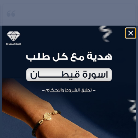
Mohammed Binashwan
ماسة السعادة متجر سعودي متخصص في بيع الذهب والمجوهرات نمزج
بين الحاضر والماضي بقطع راقيه عصرية وحصرية