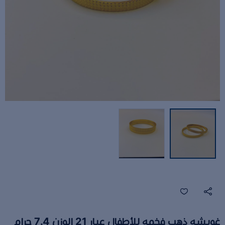
غويشه ذهب فخمه للأطفال عيار 21 الوزن 7.4 جرام