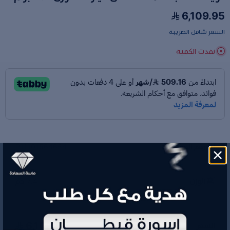
6,109.95
السعر شامل الضريبة
نفدت الكمية
رقم الموديل
P11101564654
الوزن
7.4 جم
6,109.95
السعر