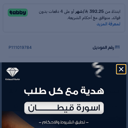
رقم الموديل
P111019784
الوزن
5.7 جم
4,706.95
السعر
تفاصيل المنتج