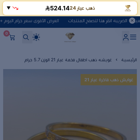
524.16
ذهب عيار 24
▼
العرض الأقوى سعر جرام اليوم + 10 ريال مصنعية + الضريبه انقر هنا لتصفح المنتجات
0
شركة ماسة السعادة للذهب وا
الرئيسية
غويشه ذهب اطفال فخمة عيار 21 الوزن 5.7 جرام
غوايش ذهب فاخرة عيار 21