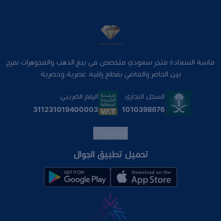
ماسة السعادة متجر سعودي متخصص في بيع الذهب والمجوهرات نمزج
بين الحاضر والماضي بقطع راقيه عصرية وحصرية
السجل التجاري
الرقم الضريبي
1010398676
311231019400003
العربية
تحميل تطبيق الجوال