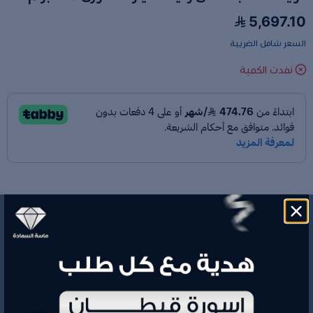
5,697.10
السعر شامل الضريبة
نفدت الكمية
رقم الموديل
P111393213256
الوزن
6.9 جم
5,697.10
السعر