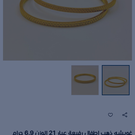
غويشه ذهب اطفال رفيعة عيار 21 الوزن 6.9 جرام