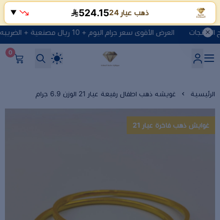
524.15
ذهب عيار 24
▼
العرض الأقوى سعر جرام اليوم + 10 ريال مصنعية + الضريبه انقر هنا لتصفح المنتجات
0
شركة ماسة السعادة للذهب وا
الرئيسية
غويشه ذهب اطفال رفيعة عيار 21 الوزن 6.9 جرام
غوايش ذهب فاخرة عيار 21