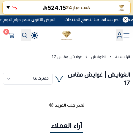
524.15
ذهب عيار 24
▼
العرض الأقوى سعر جرام اليوم + 10 ريال مصنعية + الضريبه انقر هنا لتصفح المنتجات
0
شركة ماسة السعادة للذهب وا
الرئيسية
الغوايش
غوايش مقاس 17
الغوايش | غوايش مقاس
17
تعذر جلب المزيد 😢
آراء العملاء