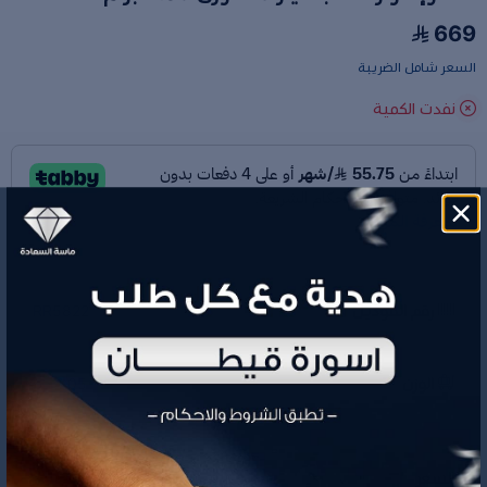
669
السعر شامل الضريبة
نفدت الكمية
رقم الموديل
RR5822
الوزن
1.05 جم
669
السعر