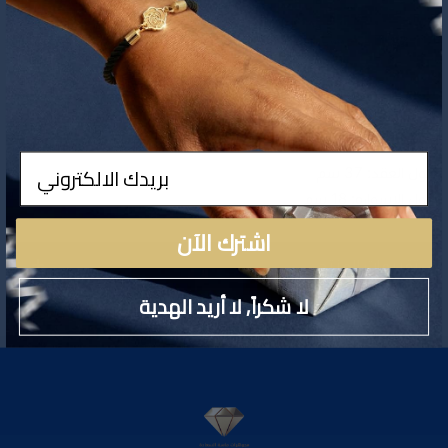
تفاصيل المنتج
ادخال
طول العقد: 37 سم
طول الاسواره: 18 سم
اشترك الآن
تقييمات المنتج
لا شكراً, لا أريد الهدية