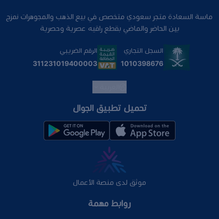
ماسة السعادة متجر سعودي متخصص في بيع الذهب والمجوهرات نمزج
بين الحاضر والماضي بقطع راقيه عصرية وحصرية
السجل التجاري
الرقم الضريبي
1010398676
311231019400003
العربية
تحميل تطبيق الجوال
موثق لدى منصة الأعمال
روابط مهمة