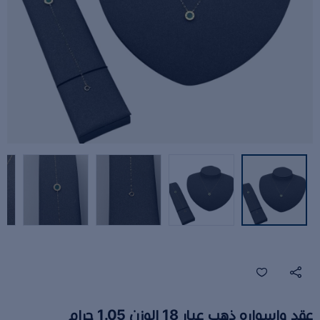
عقد وإسواره ذهب عيار 18 الوزن 1.05 جرام