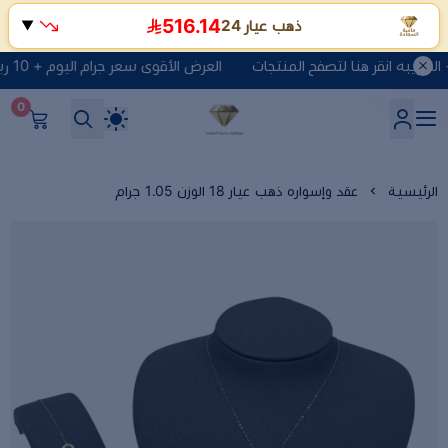
516.14
ذهب عيار 24
▼
العرض الأقوى سعر جرام اليوم + 10 ريال مصنعية + الضريبه انقر هنا لتصفح المنتجات
0
شركة ماسة السعادة للذهب وا
الرئيسية
عقد وإسواره ذهب عيار 18 الوزن 1.05 جرام