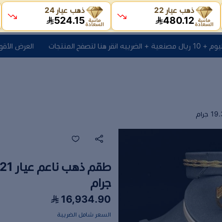
ذهب عيار 22
ذهب عيار 24
524.15
480.12
نتجات
العرض الأقوى سعر جرام اليوم + 10 ريال مص
جرام
16,934.90
السعر شامل الضريبة