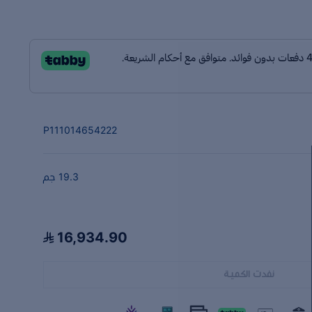
P111014654222
19.3 جم
16,934.90
نفدت الكمية