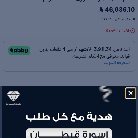
46,936.10
السعر شامل الضريبة
نفدت الكمية
رقم الموديل
P11138654841
الوزن
45.45 جم
46,936.10
السعر