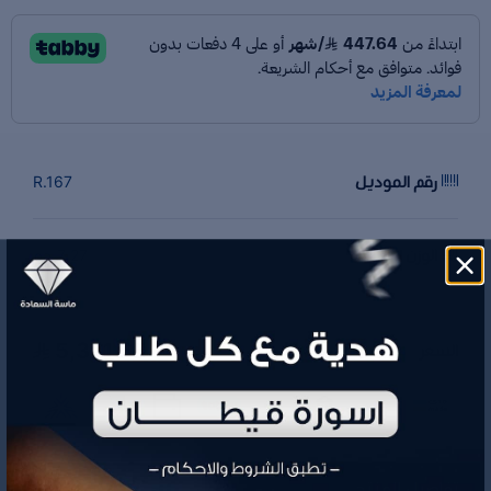
رقم الموديل
R.167
الوزن
7.27 جم
5,371.65
السعر
تفاصيل المنتج