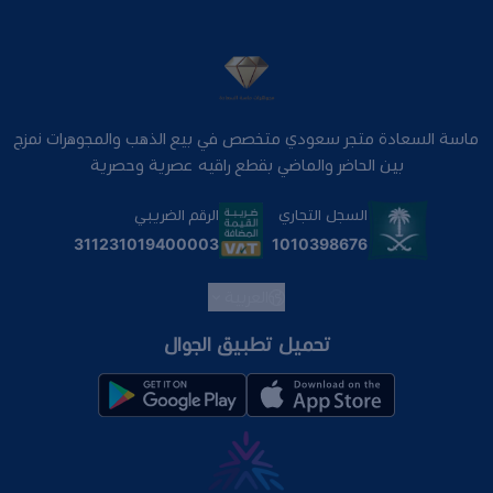
ماسة السعادة متجر سعودي متخصص في بيع الذهب والمجوهرات نمزج
بين الحاضر والماضي بقطع راقيه عصرية وحصرية
السجل التجاري
الرقم الضريبي
1010398676
311231019400003
العربية
تحميل تطبيق الجوال