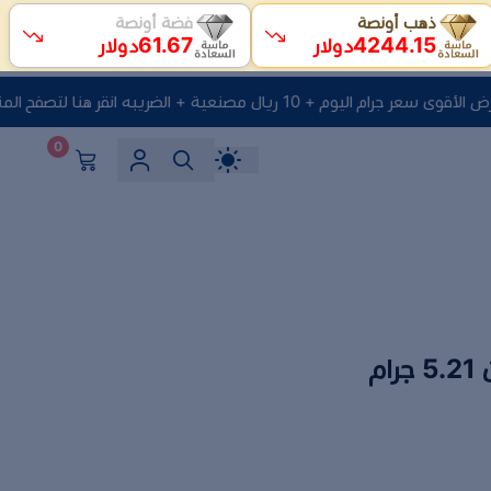
ذهب أونصة
فضة أونصة
61.67
4244.15
دولار
دولار
م اليوم + 10 ريال مصنعية + الضريبه انقر هنا لتصفح المنتجات
0