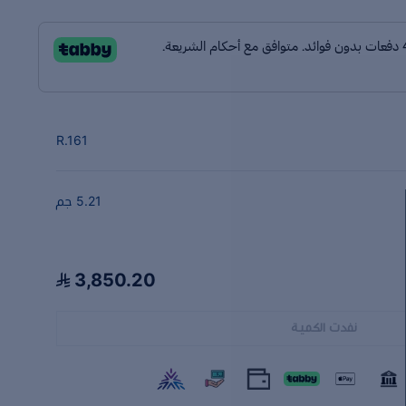
R.161
5.21 جم
3,850.20
نفدت الكمية