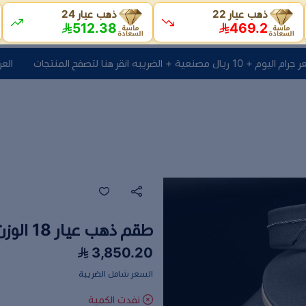
ذهب عيار 22
ذهب عيار 24
512.38
469.2
ه انقر هنا لتصفح المنتجات
العرض الأقوى سعر جرا
طقم ذهب عيار 18 الوزن 5.21 جرام
3,850.20
السعر شامل الضريبة
نفدت الكمية