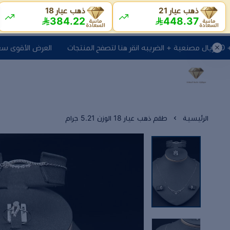
ذهب عيار 21
ذهب عيار 18
384.22
448.37
العرض الأقوى سعر جرام اليوم + 10 ريال مصنعية + الضريب
الرئيسية
طقم ذهب عيار 18 الوزن 5.21 جرام