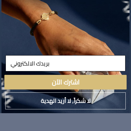
ادخال
اشترك الآن
لا توجد تفاصيل لهذا ال
لا شكراً, لا أريد الهدية