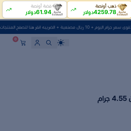
ذهب أونصة
فضة أونصة
61.94
4259.78
دولار
دولار
ريال مصنعية + الضريبه انقر هنا لتصفح المنتجات
0