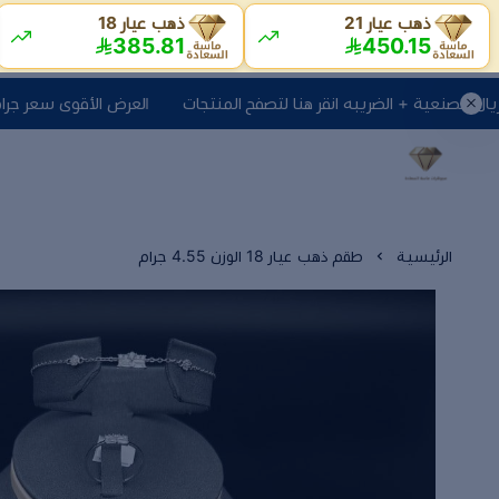
ذهب عيار 21
ذهب عيار 18
385.81
450.15
العرض الأقوى سعر جرام اليوم + 10 ريال مصنعية + الضريبه انقر هنا لت
الرئيسية
طقم ذهب عيار 18 الوزن 4.55 جرام