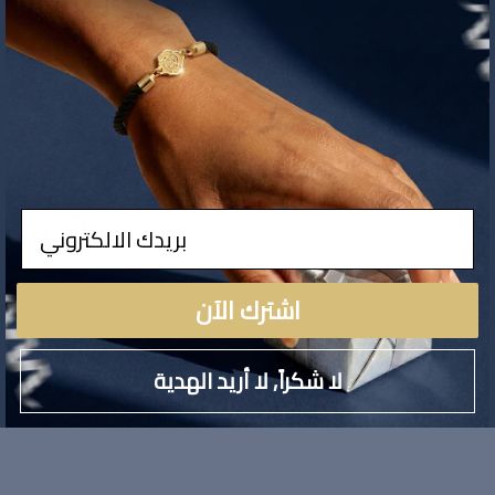
ادخال
اشترك الآن
لا توجد تفاصيل لهذا ال
لا شكراً, لا أريد الهدية