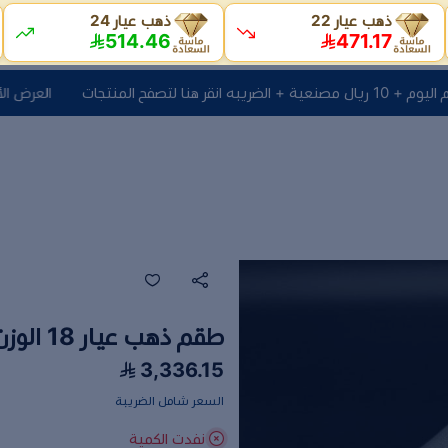
ذهب عيار 22
ذهب عيار 24
514.46
471.17
صفح المنتجات
العرض الأقوى سعر جرام اليوم + 10 
طقم ذهب عيار 18 الوزن 4.55 جرام
3,336.15
السعر شامل الضريبة
نفدت الكمية