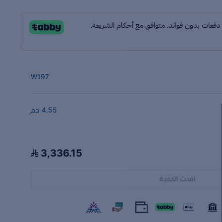
W197
4.55 جم
3,336.15
نفدت الكمية