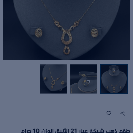
طقم ذهب شبكة عيار 21 الأنيق الوزن 10 جرام