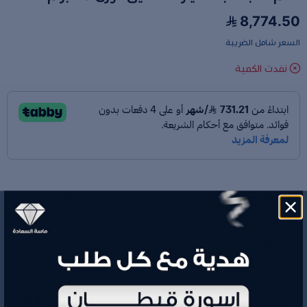
8,774.50
السعر شامل الضريبة
نفدت الكمية
رقم الموديل
P1110165465
الوزن
10 جم
8,774.50
السعر