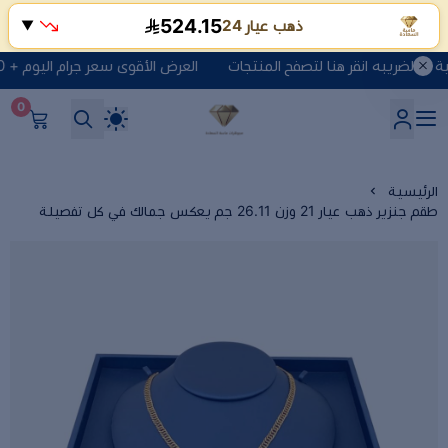
524.15
ذهب عيار 24
▼
العرض الأقوى سعر جرام اليوم + 10 ريال مصنعية + الضريبه انقر هنا لتصفح المنتجات
0
شركة ماسة السعادة للذهب وا
الرئيسية
طقم جنزير ذهب عيار 21 وزن 26.11 جم يعكس جمالك في كل تفصيلة