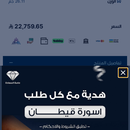
الوزن
26.11 جم
22,759.65
السعر
تفاصيل المنتج
حين يلتقي الصفاء بالفخامة، يولد تألّق لا يُشبه سواه. طقم جنزير ذهب
عيار 21 بوزن 26.11 جرام من
ماسة السعادة للذهب والمجوهرات
ليس
مجرد حُليّ، بل تعبير صادق عن ذوقٍ رفيع يعشق النعومة الهادئة
والحضور الواثق. تصميم ينساب برقة حول عنقك ومعصمك، ليمنحك
إحساسًا بالتميز ويُجسّد معنى الأناقة الخالدة التي لا تخضع لزمن.
مواصفات طقم جنزير ذهب عيار 21 وزن 26.11 جم