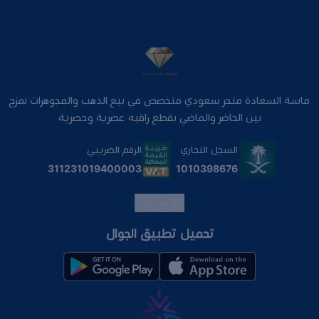
ماسة السعادة متجر سعودي متخصص في بيع الذهب والمجوهرات نمزج
بين الحاضر والماضي بقطع راقيه عصرية وحصرية
السجل التجاري
الرقم الضريبي
1010398676
311231019400003
العربية
تحميل تطبيق الجوال