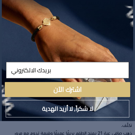
تصميم ناعم بانسيابية
العيار:
اطقم ذهب عيار 21
الوزن: 26.11 جم
عدد القطع: 4
اللون: ذهب أصفر
مقاس الخاتم: 7.5
طول الإسوارة: 20 سم
طول العقد: 56 سم
ادخال
محتوى طقم ذهب جنزير صافي عيار 21
(عقد – إسوارة – خاتم – حلق)
اشترك الآن
مميزات طقم ذهب جنزير عيار 21 وزن 26.11 جم
لا شكراً, لا أريد الهدية
يمنحك أناقة تنطق بالهدوء
تصميم جنزير ناعم ومتوازن ينسجم بسلاسة مع مختلف الإطلالات دون
تكلّف.
ذهب صافي عيار 21 يمنح الطقم بريقًا عميقًا وقيمة تدوم مع مرور