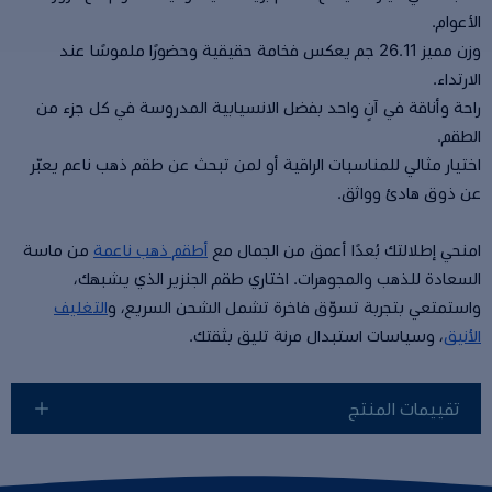
الأعوام.
وزن مميز 26.11 جم يعكس فخامة حقيقية وحضورًا ملموسًا عند
الارتداء.
راحة وأناقة في آنٍ واحد بفضل الانسيابية المدروسة في كل جزء من
الطقم.
اختيار مثالي للمناسبات الراقية أو لمن تبحث عن طقم ذهب ناعم يعبّر
عن ذوق هادئ وواثق.
امنحي إطلالتك بُعدًا أعمق من الجمال مع
أطقم ذهب ناعمة
من ماسة
السعادة للذهب والمجوهرات. اختاري طقم الجنزير الذي يشبهك،
واستمتعي بتجربة تسوّق فاخرة تشمل الشحن السريع، و
التغليف
الأنيق
، وسياسات استبدال مرنة تليق بثقتك.
تقييمات المنتج