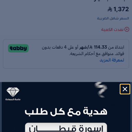
1,372
السعر شامل الضريبة
نفدت الكمية
رقم الموديل
R7722001
الوزن
2.1 جم
1,372
السعر