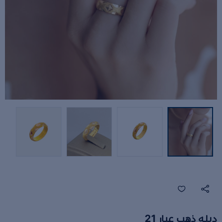
دبله ذهب عيار 21