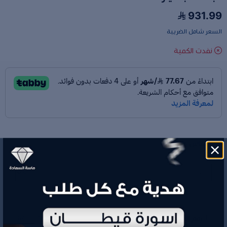
931.99
السعر شامل الضريبة
نفدت الكمية
المقاس والوزن
*
اختر
رقم الموديل
RR000999555