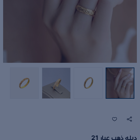
دبله ذهب عيار 21