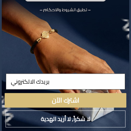
الوزن
1.28 جم
931.99
السعر
ادخال
تفاصيل المنتج
اشترك الآن
نودّ التنويه بأن الصورة الرئيسية للمنتج مولّدة باستخدام تقنيات الذكاء
الاصطناعي لأغراض العرض فقط ، بينما الصورة الثانية تمثل المنتج
الحقيقي كما هو على أرض الواقع
لا شكراً, لا أريد الهدية