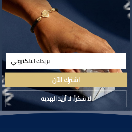
2,758
السعر
تفاصيل المنتج
ادخال
يتوفر هذا التصميم الفاخر بمقاسات وأوزان متنوعة لتلائم رغباتكم
وتناسب كافة عملائنا الكرام، حيث تتيح لكم خيارات المنتج المتاحة في
المتجر اختيار ما يكمل أناقتكم بكل أريحية وبما يلبّي ذوقكم الرفيع.
اشترك الآن
تقييمات المنتج
لا شكراً, لا أريد الهدية