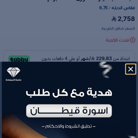
مقاس الدبله : 6.75
2,758
السعر شامل الضريبة
نفدت الكمية
رقم الموديل
RR22113377
الوزن
5.04 جم