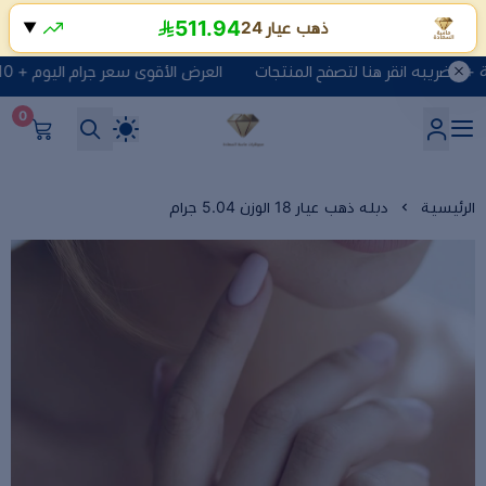
511.94
ذهب عيار 24
▼
العرض الأقوى سعر جرام اليوم + 10 ريال مصنعية + الضريبه انقر هنا لتصفح المنتجات
0
شركة ماسة السعادة للذهب وا
الرئيسية
دبله ذهب عيار 18 الوزن 5.04 جرام