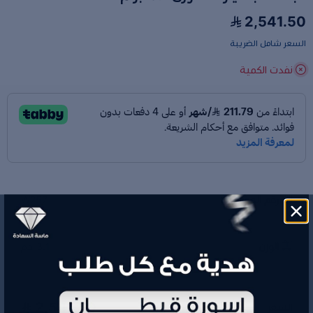
2,541.50
السعر شامل الضريبة
نفدت الكمية
رقم الموديل
W257
الوزن
3.1 جم
2,541.50
السعر