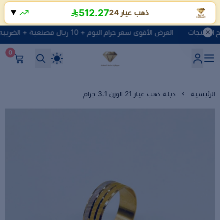
512.27
ذهب عيار 24
▼
العرض الأقوى سعر جرام اليوم + 10 ريال مصنعية + الضريبه انقر هنا لتصفح المنتجات
0
شركة ماسة السعادة للذهب وا
الرئيسية
دبلة ذهب عيار 21 الوزن 3.1 جرام