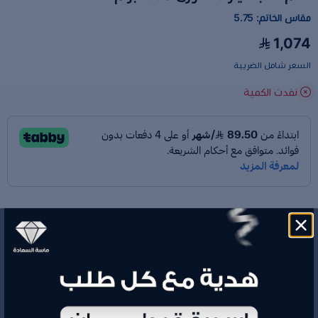
مقاس الخاتم: 5.75
1,074
السعر شامل الضريبة
نفدت الكمية
رقم الموديل
M600606
الوزن
1.8 جم