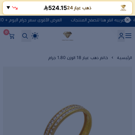
524.15
ذهب عيار 24
▼
العرض الأقوى سعر جرام اليوم + 10 ريال مصنعية + الضريبه انقر هنا لتصفح المنتجات
0
شركة ماسة السعادة للذهب وا
الرئيسية
خاتم ذهب عيار 18 الوزن 1.80 جرام