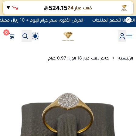
524.15
ذهب عيار 24
▼
العرض الأقوى سعر جرام اليوم + 10 ريال مصنعية + الضريبه انقر هنا لتصفح المنتجات
0
شركة ماسة السعادة للذهب وا
الرئيسية
خاتم ذهب عيار 18 الوزن 0.97 جرام