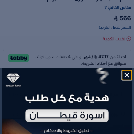
مقاس الخاتم: 7
566
السعر شامل الضريبة
نفدت الكمية
رقم الموديل
RR600600
الوزن
0.9 جم