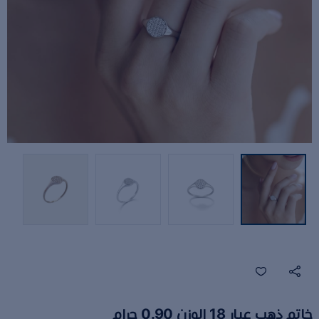
خاتم ذهب عيار 18 الوزن 0.90 جرام