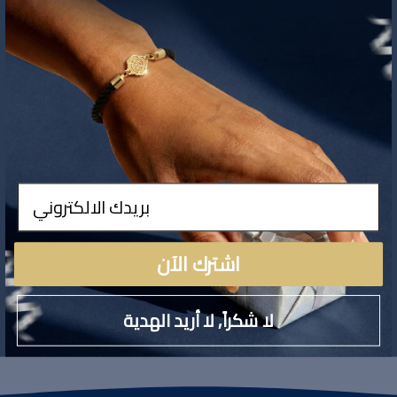
566
السعر
تفاصيل المنتج
ادخال
نودّ التنويه بأن الصورة الرئيسية للمنتج مولّدة باستخدام تقنيات الذكاء
الاصطناعي لأغراض العرض فقط ، بينما الصورة الثانية تمثل المنتج
الحقيقي كما هو على أرض الواقع
اشترك الآن
لا شكراً, لا أريد الهدية
تقييمات المنتج