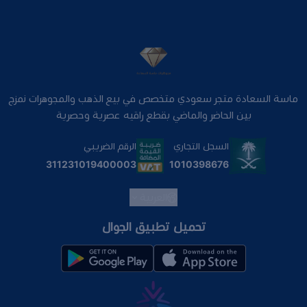
ماسة السعادة متجر سعودي متخصص في بيع الذهب والمجوهرات نمزج
بين الحاضر والماضي بقطع راقيه عصرية وحصرية
السجل التجاري
الرقم الضريبي
1010398676
311231019400003
العربية
تحميل تطبيق الجوال