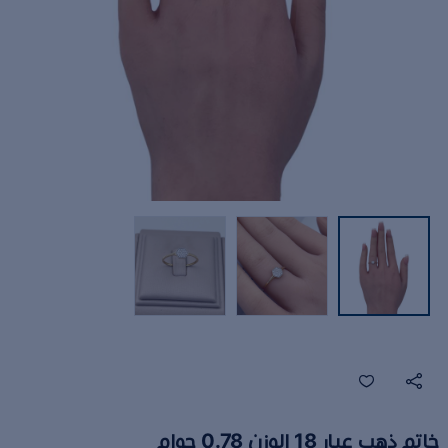
خاتم ذهب عيار 18 الوزن 0.78 جوام