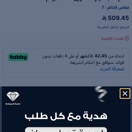
مقاس الخاتم : 7
509.45
السعر شامل الضريبة
نفدت الكمية
رقم الموديل
H2067
الوزن
0.78 جم