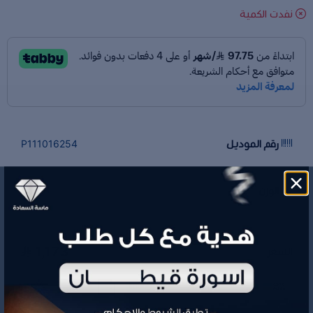
نفدت الكمية
رقم الموديل
P111016254
الوزن
1.6 جم
1,173
السعر