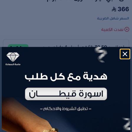
366
السعر شامل الضريبة
نفدت الكمية
رقم الموديل
Z8756833
الوزن
0.33 جم
366
السعر