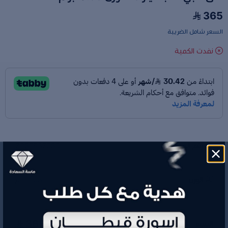
365
السعر شامل الضريبة
نفدت الكمية
رقم الموديل
Z087637383
الوزن
0.33 جم
365
السعر