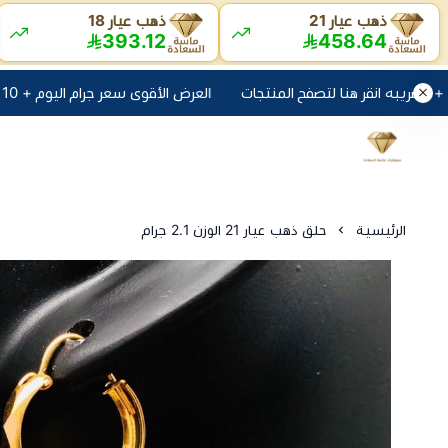
ذهب عيار 21
ذهب عيار 18
393.12
458.64
العرض الأقوى سعر جرام اليوم + 10 ريال مصنعية + الضريبه انقر هنا لتصفح المنتجات
الرئيسية
حلق ذهب عيار 21 الوزن 2.1 جرام