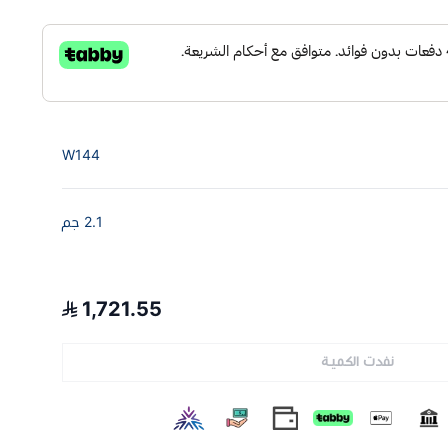
W144
2.1 جم
1,721.55
نفدت الكمية