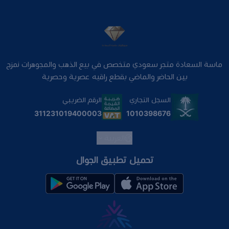
ماسة السعادة متجر سعودي متخصص في بيع الذهب والمجوهرات نمزج
بين الحاضر والماضي بقطع راقيه عصرية وحصرية
السجل التجاري
الرقم الضريبي
1010398676
311231019400003
العربية
تحميل تطبيق الجوال