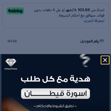
رقم الموديل
W149
الوزن
1.7 جم
1,246.60
السعر
تفاصيل المنتج