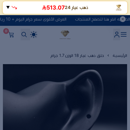
513.07
ذهب عيار 24
▼
العرض الأقوى سعر جرام اليوم + 10 ريال مصنعية + الضريبه انقر هنا لتصفح المنتجات
0
شركة ماسة السعادة للذهب وا
الرئيسية
حلق ذهب عيار 18 الوزن 1.7 جرام