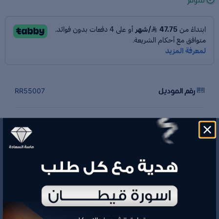
رقم الموديل
RR55007
تصنيف المنتج
تعاليق أحرف
الوزن
0.77 جم
573
السعر