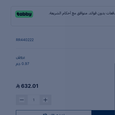
RR440222
بروش
0.97 جم
632.01