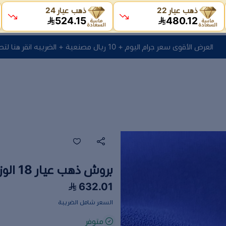
ذهب عيار 22
ذهب عيار 24
524.15
480.12
رض الأقوى سعر جرام اليوم + 10 ريال مصنعية + الضريبه انقر هنا لتصفح المنتجات
بروش ذهب عيار 18 الوزن 0.97 جرام
632.01
السعر شامل الضريبة
متوفر