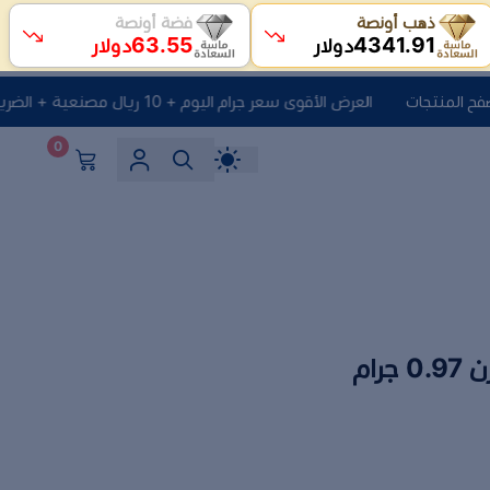
ذهب أونصة
فضة أونصة
63.55
4341.91
دولار
دولار
العرض الأقوى سعر جرام اليوم + 10 ريال مصنعية + الضريبه انقر هنا لتصفح المنتجات
0