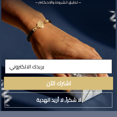
ادخال
اشترك الآن
لا توجد تفاصيل لهذا ال
لا شكراً, لا أريد الهدية