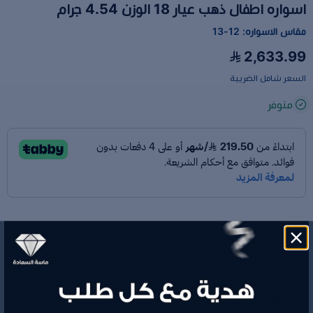
اسواره اطفال ذهب عيار 18 الوزن 4.54 جرام
مقاس الاسواره: 12-13
2,633.99
السعر شامل الضريبة
متوفر
رقم الموديل
RR031522
تصنيف المنتج
أساور أطفال
الوزن
4.54 جم