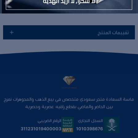
لا شكراً, لا أريد الهدية
تقييمات المنتج
ماسة السعادة متجر سعودي متخصص في بيع الذهب والمجوهرات نمزج
بين الحاضر والماضي بقطع راقيه عصرية وحصرية
السجل التجاري
الرقم الضريبي
1010398676
311231019400003