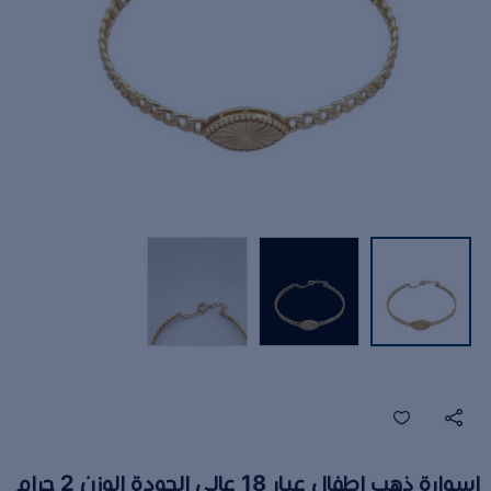
اسوارة ذهب اطفال عيار 18 عالى الجودة الوزن 2 جرام