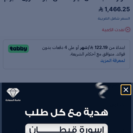
1,466.25
السعر شامل الضريبة
نفدت الكمية
رقم الموديل
P1114898456
الوزن
2 جم
1,466.25
السعر