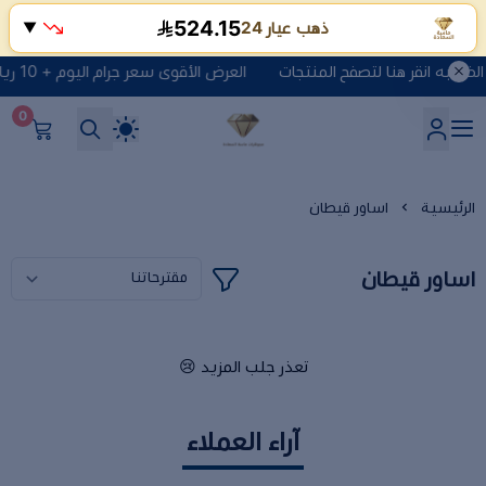
524.15
ذهب عيار 24
▼
العرض الأقوى سعر جرام اليوم + 10 ريال مصنعية + الضريبه انقر هنا لتصفح المنتجات
0
شركة ماسة السعادة للذهب وا
الرئيسية
اساور قيطان
اساور قيطان
تعذر جلب المزيد 😢
آراء العملاء