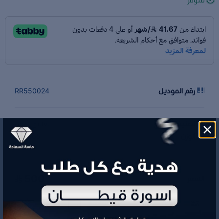
رقم الموديل
RR550024
تصنيف المنتج
تعاليق أحرف
الوزن
0.65 جم
500
السعر