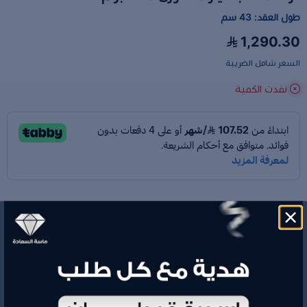
طول العقد: 43 سم
1,290.30
السعر شامل الضريبة
نفدت الكمية
رقم الموديل
M45057
الوزن
1.76 جم