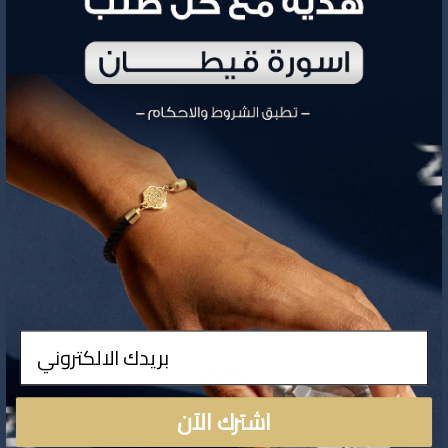
الوزن
3.06 جم
1,799
السعر
تفاصيل المنتج
ادخال
اشترك الآن