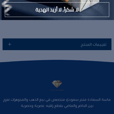
لا توجد تفاصيل لهذا المنتج
لا شكراً, لا أريد الهدية
تقييمات المنتج
ماسة السعادة متجر سعودي متخصص في بيع الذهب والمجوهرات نمزج
بين الحاضر والماضي بقطع راقيه عصرية وحصرية