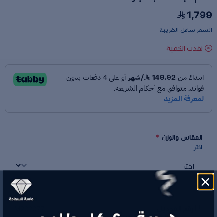
1,799
السعر شامل الضريبة
نفدت الكمية
المقاس والوزن
*
اختر
رقم الموديل
M202077