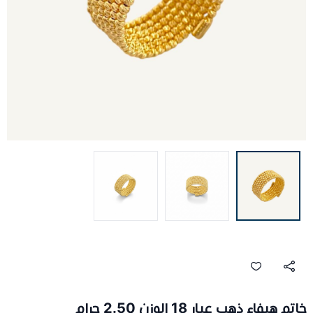
خاتم هيفاء ذهب عيار 18 الوزن 2.50 جرام