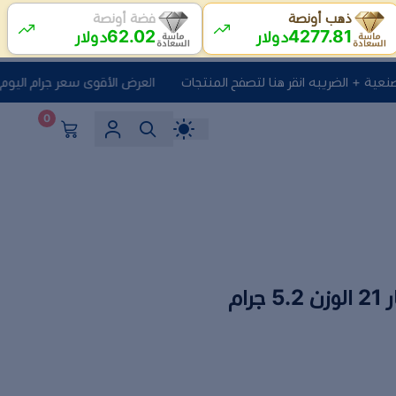
ذهب أونصة
فضة أونصة
62.02
4277.81
دولار
دولار
العرض الأقوى سعر جرام اليوم + 10 ريال مصنعية + الضريبه انقر هنا لتصفح المنتجات
0
ام