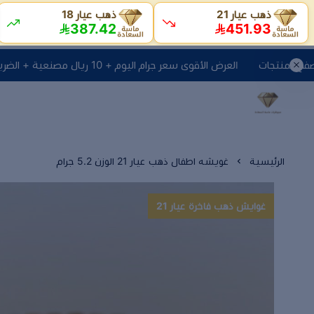
ذهب عيار 21
ذهب عيار 18
387.42
451.93
العرض الأقوى سعر جرام اليوم + 10 ريال مصنعية + الضريبه انقر هنا لتصفح المنتجات
الرئيسية
غويشه اطفال ذهب عيار 21 الوزن 5.2 جرام
غوايش ذهب فاخرة عيار 21