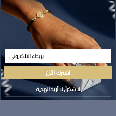
ادخال
اشترك الآن
لا توجد تفاصيل لهذا ال
لا شكراً, لا أريد الهدية