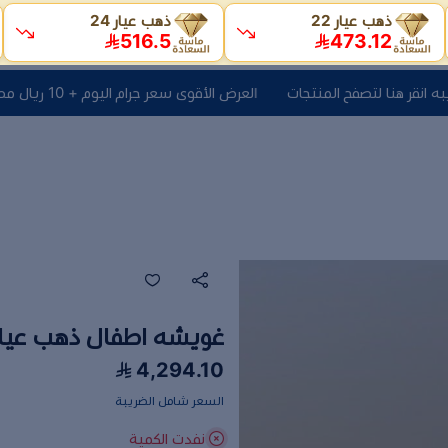
ذهب عيار 22
ذهب عيار 24
516.5
473.12
العرض الأقوى سعر جرام اليوم + 10 ريال مصنعية + الضريبه انقر هنا لتصفح المنتجات
غويشه اطفال ذهب عيار 21 الوزن 5.2 جر
4,294.10
السعر شامل الضريبة
نفدت الكمية