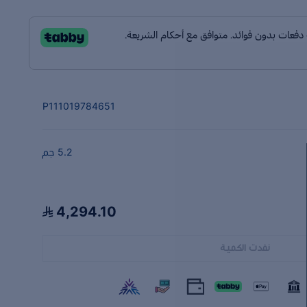
P111019784651
5.2 جم
4,294.10
نفدت الكمية