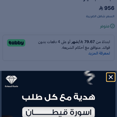
956
السعر شامل الضريبة
متوفر
المقاس والوزن
*
اختر
رقم الموديل
RR655577