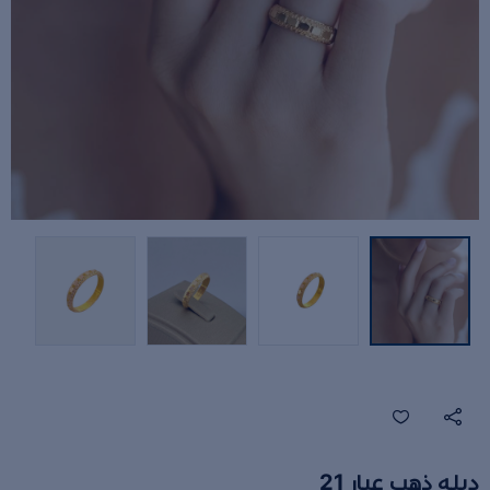
دبله ذهب عيار 21