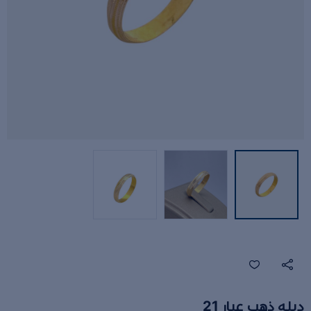
دبله ذهب عيار 21