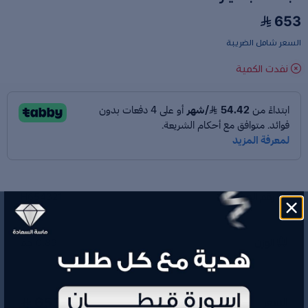
653
السعر شامل الضريبة
نفدت الكمية
رقم الموديل
H654321
الوزن
0.89 جم
653
السعر