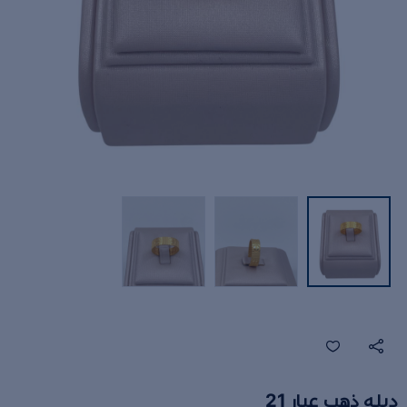
دبله ذهب عيار 21