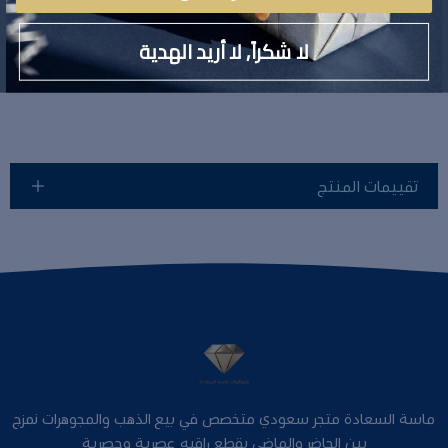
لا توجد تفاصيل لهذا المنتج
لا شكراً, لا أريد الهدية
تقييمات المنتج
ماسة السعادة متجر سعودي متخصص في بيع الذهب والمجوهرات نمزج
بين الحاضر والماضي بقطع راقيه عصرية وحصرية