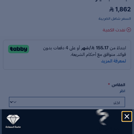
1,862
السعر شامل الضريبة
نفدت الكمية
المقاس
*
اختر
رقم الموديل
R550044