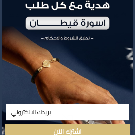
الوزن
2.3 جم
1,862
السعر
تفاصيل المنتج
ادخال
اشترك الآن