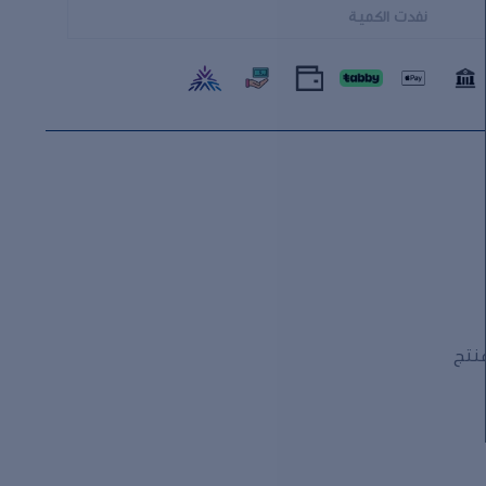
نفدت الكمية
منتج