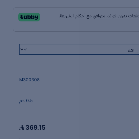
M300308
0.5 جم
369.15