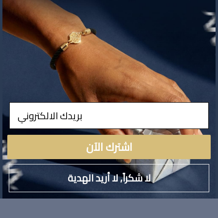
ادخال
اشترك الآن
لا توجد تفاصيل لهذا ال
لا شكراً, لا أريد الهدية