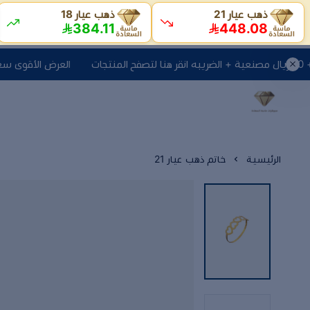
ذهب عيار 21
ذهب عيار 18
384.11
448.08
العرض الأقوى سعر جرام اليوم + 10 ريال مصنعية + الضري
الرئيسية
خاتم ذهب عيار 21