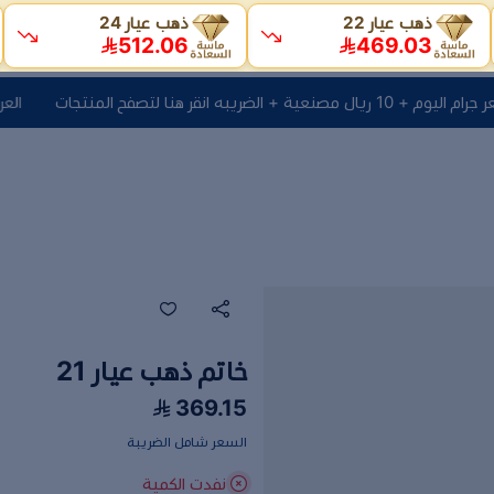
ذهب عيار 22
ذهب عيار 24
512.06
469.03
به انقر هنا لتصفح المنتجات
العرض الأقوى سعر ج
خاتم ذهب عيار 21
369.15
السعر شامل الضريبة
نفدت الكمية