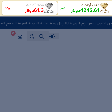
ذهب أونصة
فضة أونصة
61.3
4242.61
دولار
دولار
رام اليوم + 10 ريال مصنعية + الضريبه انقر هنا لتصفح المنتجات
0