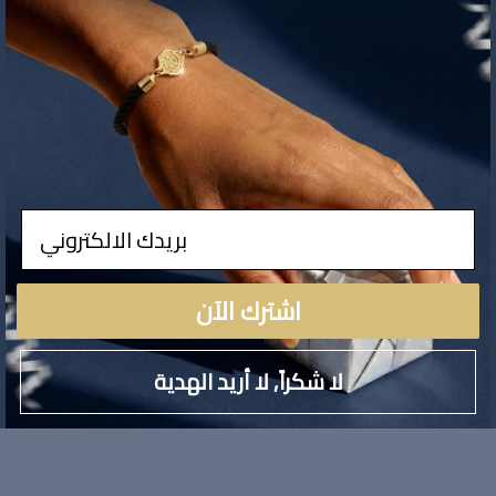
ادخال
اشترك الآن
لا توجد تفاصيل لهذا ال
لا شكراً, لا أريد الهدية