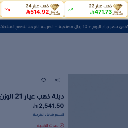
ذهب عيار 22
ذهب عيار 24
514.92
471.73
1 ريال مصنعية + الضريبه انقر هنا لتصفح المنتجات
دبلة ذهب عيار 21 الوزن 3.1 جرام
2,541.50
السعر شامل الضريبة
نفدت الكمية