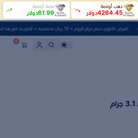
ذهب أونصة
فضة أونصة
61.99
4264.45
دولار
دولار
العرض الأقوى سعر جرام اليوم + 10 ريال مصنعية + الضريبه انقر هنا لتصفح المنتجات
0