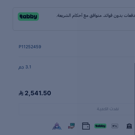
P11252459
3.1 جم
2,541.50
نفدت الكمية