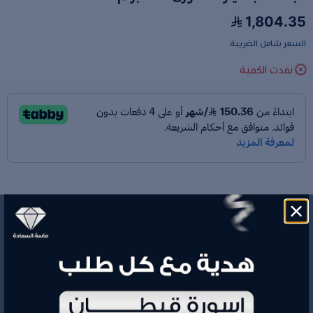
1,804.35
السعر شامل الضريبة
نفدت الكمية
رقم الموديل
W251
الوزن
2.2 جم
1,804.35
السعر