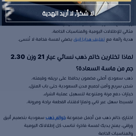
تصميم أنيق يبرز جمال اليد بأسلوب عصري وراقي.
لا شكراً, لا أريد الهدية
ذهب عيار 21 يحافظ على لمعانه وقيمته الدائمة.
وزن يمنح خفة وراحة في الارتداء اليومي.
مثالي للإطلالات اليومية والمناسبات الخاصة.
هدية رائعة مع
تغليف هدايا انيق
يضفي لمسة فخامة لا تُنسى.
لماذا تختارين خاتم ذهب نسائي عيار 21 وزن 2.30
جم من ماسة السعادة؟
ذهب سعودي أصلي مضمون يحافظ على بريقه وقيمته.
شحن سريع وآمن لجميع مدن السعودية حتى باب المنزل.
خيارات دفع مرنة ومتنوعة لتسهيل عملية الشراء.
تقسيط سهل عبر تابي وتمارا لاقتناء القطعة براحة ومرونة.
اختاري خاتم ذهب من أجمل مجموعة
خواتم ذهب
سعودية بتصميم أنيق
وراقي، يمنح يديك لمسة فاخرة تناسب كل إطلالاتك اليومية
والمناسبات الخاصة