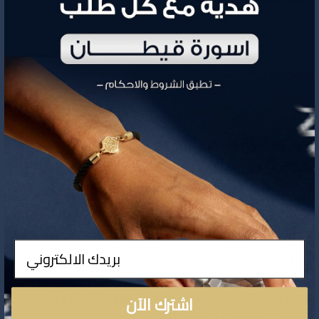
العصرية والتفاصيل الدقيقة ليبرز أسلوبك الشخصي ويضفي لمسة
ذهبية راقية لكل مناسبة، من إطلالتك اليومية إلى السهرات الخاصة.
هذه القطعة ليست مجرد خاتم، بل استثمار يرافقك طويلًا ويحافظ على
قيمته مع مرور الوقت. استمتعي بقطعة تجمع بين الفخامة والجودة
والتميز بأفضل سعر خاتم ذهب عيار 21 في السعودية، لتكون إضافة
ذهبية مميزة لمجموعتك أو هدية فاخرة لمن تحبين.
مواصفات خاتم ذهب عيار 21 وزن 2.30 جم مزين
بفصوص يبرز جمال ذوقك الرفيع
التصنيف:
خواتم ذهب عيار 21
نوع العيار: ذهب عيار 21
الوزن: 2.30 جم
مقاس الخاتم: 8.25
ادخال
لون الذهب: ذهب أصفر
اشترك الآن
مميزات خاتم ذهب ناعم عيار 21 وزن 2.30 جم
بلمسة ذهبية تخطف الأنظار