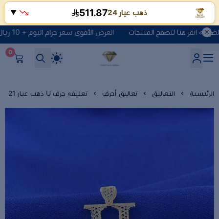
511.85
ذهب عيار 24
▼
العرض الأقوى سعر جرام اليوم + 10 ريال مصنعية + الضريبه انقر هنا لتصفح المنتجات
0
شركة ماسة السعادة للذهب وا
الرئيسية
التعاليق
تعاليق أحرف
تعليقه حرف U ذهب عيار 21