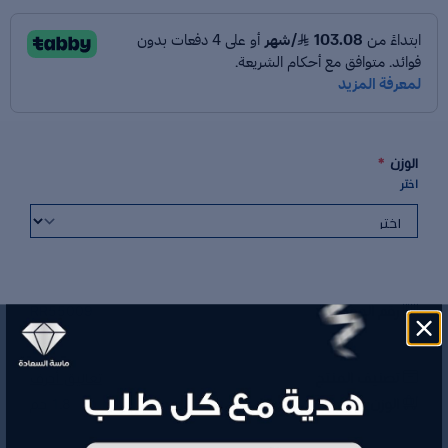
الوزن
*
اختر
رقم الموديل
RR55009
تصنيف المنتج
تعاليق أحرف
الوزن
1.8 جم