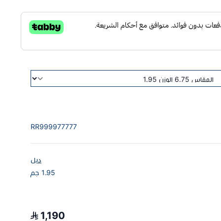
RR999977777
دبل
1.95 جم
1,190