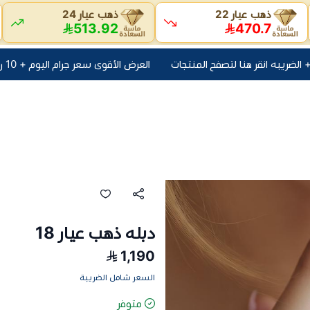
ذهب عيار 22
ذهب عيار 24
513.92
470.7
العرض الأقوى سعر جرام اليوم + 10 ريال مصنعية + الضريبه انقر هنا لتصفح المنتجات
دبله ذهب عيار 18
1,190
السعر شامل الضريبة
متوفر