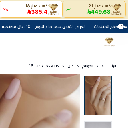
ذهب عيار 21
ذهب عيار 18
385.4
449.68
العرض الأقوى سعر جرام اليوم + 10 ريال مصنعية + الضريبه انقر هنا لتصفح المنتجات
الرئيسية
الخواتم
دبل
دبله ذهب عيار 18