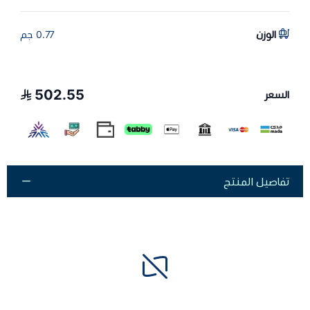
الوزن
0.77 جم
502.55
السعر
تفاصيل المنتج