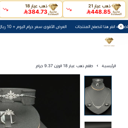
ذهب عيار 21
ذهب عيار 18
384.73
448.85
العرض الأقوى سعر جرام اليوم + 10 ريال مصنعية + الضريبه انقر هنا لتصفح المنتجات
الرئيسية
طقم ذهب عيار 18 الوزن 9.37 جرام