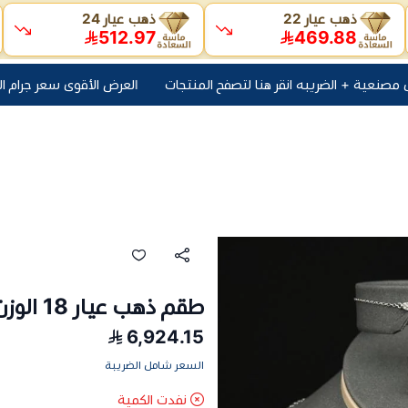
ذهب عيار 22
ذهب عيار 24
512.97
469.88
العرض الأقوى سعر جرام اليوم + 10 ريال مصنعية + الضريبه انقر هنا لتصفح ال
طقم ذهب عيار 18 الوزن 9.37 جرام
6,924.15
السعر شامل الضريبة
نفدت الكمية