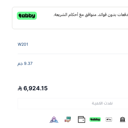
W201
9.37 جم
6,924.15
نفدت الكمية