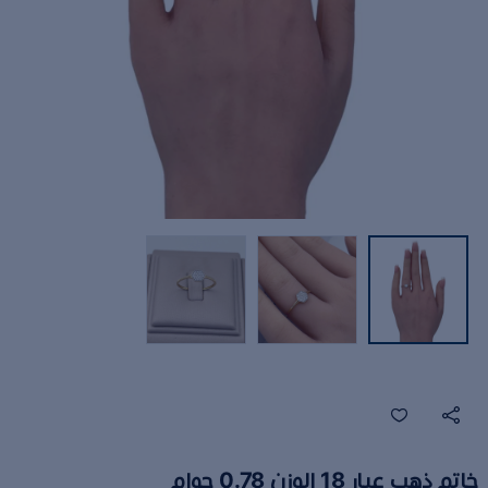
خاتم ذهب عيار 18 الوزن 0.78 جوام