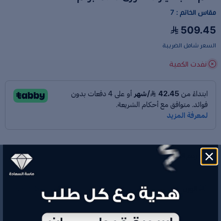
مقاس الخاتم : 7
509.45
السعر شامل الضريبة
نفدت الكمية
رقم الموديل
H2067
الوزن
0.78 جم